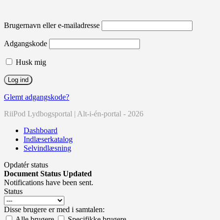
Brugernavn eller e-mailadresse
Adgangskode
Husk mig
Glemt adgangskode?
RiiPod Lydbogsportal | Alt-i-én-portal - 2026
Dashboard
Indlæserkatalog
Selvindlæsning
Opdatér status
Document Status Updated
Notifications have been sent.
Status
Disse brugere er med i samtalen:
Alle brugere
Specifikke brugere