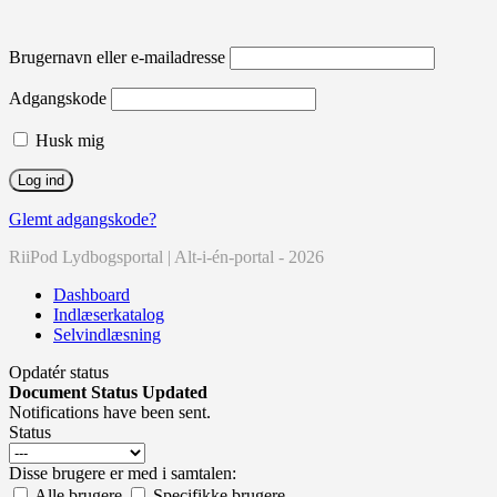
Brugernavn eller e-mailadresse
Adgangskode
Husk mig
Glemt adgangskode?
RiiPod Lydbogsportal | Alt-i-én-portal - 2026
Dashboard
Indlæserkatalog
Selvindlæsning
Opdatér status
Document Status Updated
Notifications have been sent.
Status
Disse brugere er med i samtalen:
Alle brugere
Specifikke brugere