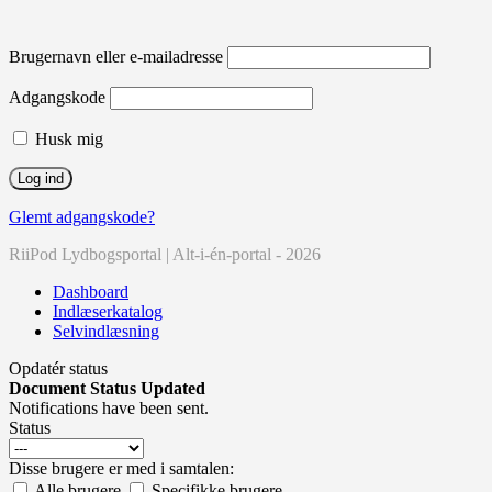
Brugernavn eller e-mailadresse
Adgangskode
Husk mig
Glemt adgangskode?
RiiPod Lydbogsportal | Alt-i-én-portal - 2026
Dashboard
Indlæserkatalog
Selvindlæsning
Opdatér status
Document Status Updated
Notifications have been sent.
Status
Disse brugere er med i samtalen:
Alle brugere
Specifikke brugere